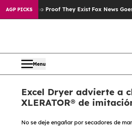
ers no Proof They Exist
Fox News Goes Quiet as 
AGP PICKS
Menu
Excel Dryer advierte a 
XLERATOR® de imitació
No se deje engañar por secadores de man