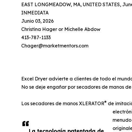
EAST LONGMEADOW, MA, UNITED STATES, June 
INMEDIATA
Junio 03, 2026
Christina Hager or Michelle Abdow
413-787-1133
Chager@marketmentors.com
Excel Dryer advierte a clientes de todo el mu
No se deje engañar por secadores de manos de 
®
Los secadores de manos XLERATOR
de imitaci
electrón
menudo 
original
La tecnología patentada de