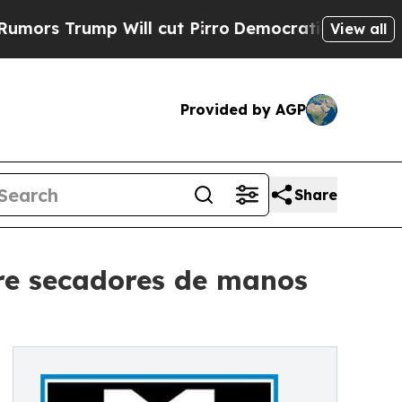
mp Will cut Pirro
Democratic Socialists of Amer
View all
Provided by AGP
Share
bre secadores de manos