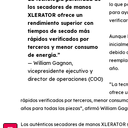
lo que 
los secadores de manos
para ayu
XLERATOR ofrece un
verifica
rendimiento superior con
tiempos de secado más
Aunque 
rápidos verificados por
inicialm
terceros y menor consumo
debido a
de energía.”
reemplaz
— William Gagnon,
año.
vicepresidente ejecutivo y
director de operaciones (COO)
“La tec
ofrece u
rápidos verificados por terceros, menor consum
años para todas las piezas”, afirmó William Gag
Los auténticos secadores de manos XLERATOR se f