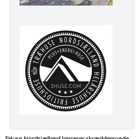
3Huse Nordsjælland lancerer skræddersyede