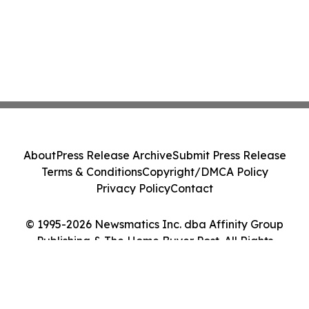
About
Press Release Archive
Submit Press Release
Terms & Conditions
Copyright/DMCA Policy
Privacy Policy
Contact
© 1995-2026 Newsmatics Inc. dba Affinity Group
Publishing & The Home Buyer Post. All Rights
Reserved.
Cookie Settings / Your Privacy Choices